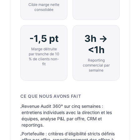
Cible marge nette
consolidée
-1,5 pt
3h →
<1h
Marge détruite
par tranche de 10
% de clients non-
Reporting
fit
commercial par
semaine
CE QUE NOUS AVONS FAIT
Revenue Audit 360° sur cinq semaines :
·
entretiens individuels avec la direction et les
équipes, analyse P&L par offre, CRM et
reportings.
Portefeuille : critères d'éligibilité stricts définis
·
offre par offre, repositionnement des offres à