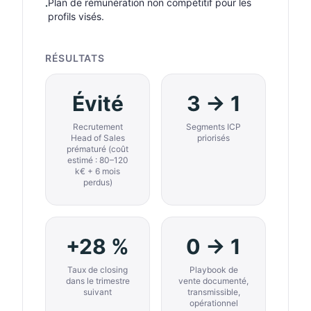
Plan de rémunération non compétitif pour les
·
profils visés.
RÉSULTATS
Évité
3 → 1
Recrutement
Segments ICP
Head of Sales
priorisés
prématuré (coût
estimé : 80–120
k€ + 6 mois
perdus)
+28 %
0 → 1
Taux de closing
Playbook de
dans le trimestre
vente documenté,
suivant
transmissible,
opérationnel