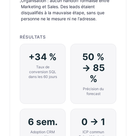
Organisation : aucun handoff formalisé entre
·
Marketing et Sales. Des leads étaient
disqualifiés à la mauvaise étape, sans que
personne ne le mesure ni ne l'adresse.
RÉSULTATS
+34 %
50 %
→ 85
Taux de
conversion SQL
%
dans les 60 jours
Précision du
forecast
6 sem.
0 → 1
Adoption CRM
ICP commun